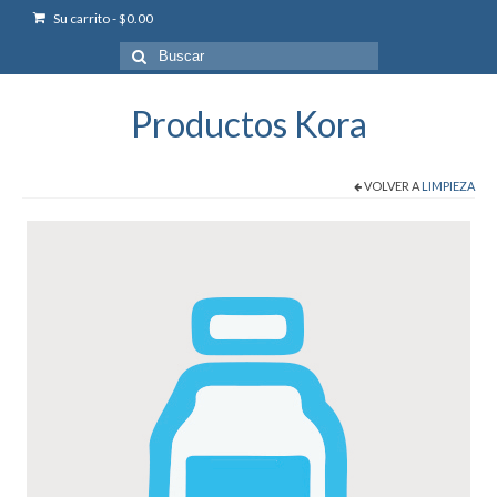
Su carrito
-
$
0.00
Buscar
por:
Productos Kora
VOLVER A
LIMPIEZA