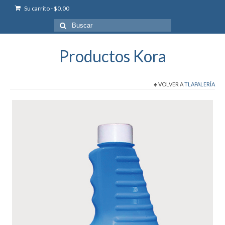
Su carrito
-
$
0.00
Buscar
por:
Productos Kora
VOLVER A
TLAPALERÍA