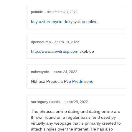
poinide
–
diciembre 20, 2021
buy azithromycin doxycycline online
openeoump
–
enero 19, 2022
http://www.alevitrasp.com
tikebide
cabwaycle
–
enero 24, 2022
Nbhacz Propecia Pvp
Prednisone
surrogacy russia
–
enero 29, 2022
The phrases online dating and dating online are
thrown round on a regular basis, and used by
virtually any webpage that is primarily created to
attach singles over the internet. He has also