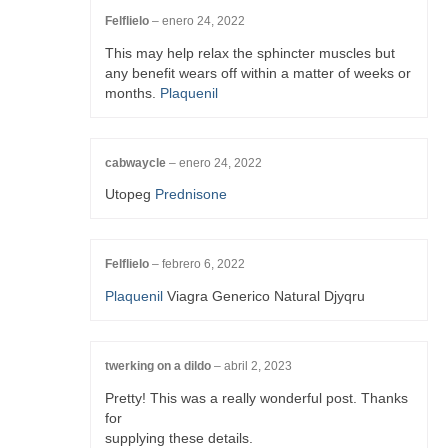
Felflielo
–
enero 24, 2022
This may help relax the sphincter muscles but
any benefit wears off within a matter of weeks or
months.
Plaquenil
cabwaycle
–
enero 24, 2022
Utopeg
Prednisone
Felflielo
–
febrero 6, 2022
Plaquenil
Viagra Generico Natural Djyqru
twerking on a dildo
–
abril 2, 2023
Pretty! This was a really wonderful post. Thanks
for
supplying these details.