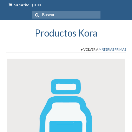
Su carrito
-
$
0.00
Buscar
por:
Productos Kora
VOLVER A
MATERIAS PRIMAS