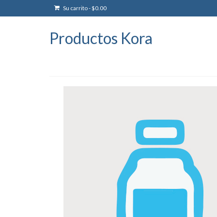
Su carrito
-
$
0.00
Productos Kora