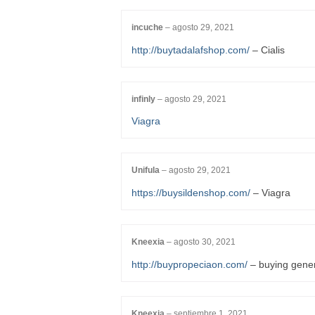
incuche
–
agosto 29, 2021
http://buytadalafshop.com/
– Cialis
infinly
–
agosto 29, 2021
Viagra
Unifula
–
agosto 29, 2021
https://buysildenshop.com/
– Viagra
Kneexia
–
agosto 30, 2021
http://buypropeciaon.com/
– buying gener
Kneexia
–
septiembre 1, 2021