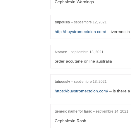
Cephalexin Warnings
tutpously
–
septiembre 12, 2021
http://buystromectolon.com/
– ivermectin 
ivomec
–
septiembre 13, 2021
order accutane online australia
tutpously
–
septiembre 13, 2021
https://buystromectolon.com/
– is there a
generic name for lasix
–
septiembre 14, 2021
Cephalexin Rash