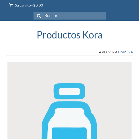
Su carrito
-
$
0.00
Buscar
por:
Productos Kora
VOLVER A
LIMPIEZA