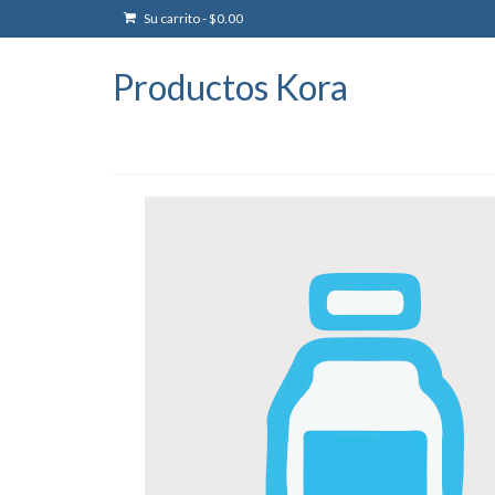
Su carrito
-
$
0.00
Productos Kora