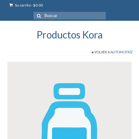
Su carrito
-
$
0.00
Buscar
por:
Productos Kora
VOLVER A
AUTOMOTRÍZ