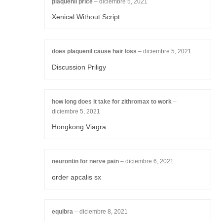
plaquenil price
–
diciembre 5, 2021
Xenical Without Script
does plaquenil cause hair loss
–
diciembre 5, 2021
Discussion Priligy
how long does it take for zithromax to work
–
diciembre 5, 2021
Hongkong Viagra
neurontin for nerve pain
–
diciembre 6, 2021
order apcalis sx
equibra
–
diciembre 8, 2021