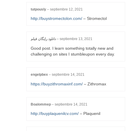
tutpously
–
septiembre 12, 2021
http://buystromectolon.com/
– Stromectol
دانلود رایگان فیلم
–
septiembre 13, 2021
Good post. I learn something totally new and
challenging on sites I stumbleupon every day.
engelpbex
–
septiembre 14, 2021
https://buyzithromaxinf.com/
– Zithromax
Boalommep
–
septiembre 14, 2021
http://buyplaquenilcv.com/
– Plaquenil