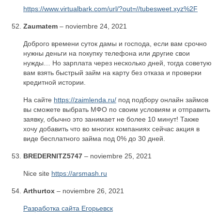
https://www.virtualbark.com/url/?out=//tubesweet.xyz%2F
Zaumatem
–
noviembre 24, 2021
Доброго времени суток дамы и господа, если вам срочно
нужны деньги на покупку телефона или другие свои
нужды… Но зарплата через несколько дней, тогда советую
вам взять быстрый займ на карту без отказа и проверки
кредитной истории.
На сайте
https://zaimlenda.ru/
под подбору онлайн займов
вы сможете выбрать МФО по своим условиям и отправить
заявку, обычно это занимает не более 10 минут! Также
хочу добавить что во многих компаниях сейчас акция в
виде бесплатного займа под 0% до 30 дней.
BREDERNITZ5747
–
noviembre 25, 2021
Nice site
https://arsmash.ru
Arthurtox
–
noviembre 26, 2021
Разработка caйта Егорьевск