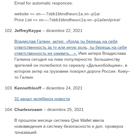
Email for automatic responces:
website =» xn—-7sbb1bbndheurc1a.xn--p1ai
Price List =» xn—-7sbb1bbndheurc1a.xn--p1ai/en/price/
JeffreyKeype
–
diciembre 22, 2021
Владислав Галкин, актер: «Когда ты берешь на себя
ответственность за ту или иную роль, ты берешь на себя
ответственность ее оживить…».
Имя актера Владислава
Галкина сегодня на пике популярности. Большинству
зрителей он полюбился по сериалу «Дальнобойщики», в
котором актер на грузовике покорял дороги России. Кому–
то Галкин
Kennethlooff
–
diciembre 24, 2021
31 канал челябинск новости
Charlesroawn
–
diciembre 25, 2021
В прошлом месяце система Qiwi Wallet ввела
нововведения в систему безопасности и доп. проверок
трназакций.