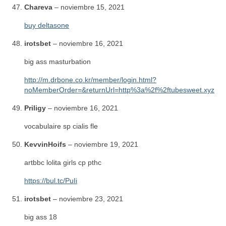
Chareva
–
noviembre 15, 2021
buy deltasone
irotsbet
–
noviembre 16, 2021
big ass masturbation
http://m.drbone.co.kr/member/login.html?
noMemberOrder=&returnUrl=http%3a%2f%2ftubesweet.xyz
Priligy
–
noviembre 16, 2021
vocabulaire sp cialis fle
KevvinHoifs
–
noviembre 19, 2021
artbbc lolita girls cp pthc
https://bul.tc/PuIi
irotsbet
–
noviembre 23, 2021
big ass 18