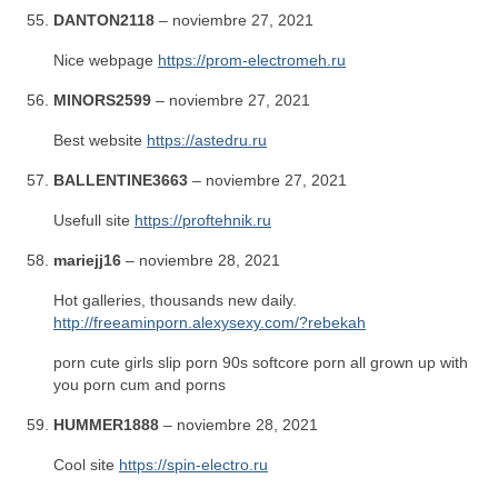
DANTON2118
–
noviembre 27, 2021
Nice webpage
https://prom-electromeh.ru
MINORS2599
–
noviembre 27, 2021
Best website
https://astedru.ru
BALLENTINE3663
–
noviembre 27, 2021
Usefull site
https://proftehnik.ru
mariejj16
–
noviembre 28, 2021
Hot galleries, thousands new daily.
http://freeaminporn.alexysexy.com/?rebekah
porn cute girls slip porn 90s softcore porn all grown up with
you porn cum and porns
HUMMER1888
–
noviembre 28, 2021
Cool site
https://spin-electro.ru