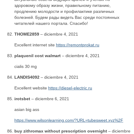
здоровому образу жизни, правильному питанию,
продлению молодости и профилактике различных
болезней. Будем рады видеть Вас среди постоянных
читателей нашего портала. Спасибо!
THOME2859
–
diciembre 4, 2021
Excellent internet site
https://remontprokat.ru
plaquenil cost walmart
–
diciembre 4, 2021
cialis 30 mg
LANDIS4092
–
diciembre 4, 2021
Excellent website
https://diesel-electric.ru
irotsbet
–
diciembre 6, 2021
asian big ass
https://www.wilsonlearning.com/?URL=tubesweet.xyz%2F
buy zithromax without prescription overnight
–
diciembre