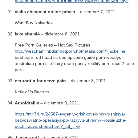
noMemberOrder&returnUrl=http%3a%2f%2ftubesweet.xyz
cialis cheapest online prices
–
diciembre 7, 2021
Want Buy Nolvadex
lakeishami4
–
diciembre 8, 2021
Free Porn Galleries – Hot Sex Pictures
http://west.hamlinbdsmhotporn.hotnatalia.com/?jackeline
best porn red head scrubs episode guide porn woodys
australian porn site hairy mom pussy reallity porn race 2 race
porn
neurontin for nerve pain
–
diciembre 8, 2021
Keflex Vs Bactrim
Arnoldtailm
–
diciembre 9, 2021
https://mir74.ru/24587-evgeniy-grishkovec-mir-rushitsya-
bezvozvratno-operaciya-po-razryvu-ukrainy-i-rossii-uzhe-
pochti-zavershena.html?_utl_t=vk
Jamescautt
–
diciembre 9, 2021