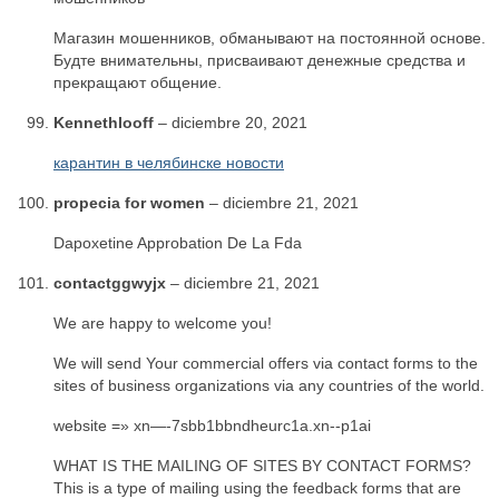
Магазин мошенников, обманывают на постоянной основе.
Будте внимательны, присваивают денежные средства и
прекращают общение.
Kennethlooff
–
diciembre 20, 2021
карантин в челябинске новости
propecia for women
–
diciembre 21, 2021
Dapoxetine Approbation De La Fda
contactggwyjx
–
diciembre 21, 2021
We are happy to welcome you!
We will send Your commercial offers via contact forms to the
sites of business organizations via any countries of the world.
website =» xn—-7sbb1bbndheurc1a.xn--p1ai
WHAT IS THE MAILING OF SITES BY CONTACT FORMS?
This is a type of mailing using the feedback forms that are