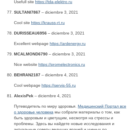
Usefull site
https://tda-elektro.ru
SULTANI7867
–
diciembre 3, 2021
Cool site
https://krauss-rt.ru
DURISSEAU6956
–
diciembre 3, 2021
Excellent webpage
https://ardenergy.ru
MCALMOND6790
–
diciembre 3, 2021
Nice website
https://promelectronics.ru
BEHRAN2187
–
diciembre 4, 2021
Cool webpage
https://servis-55.ru
AlexisPek
–
diciembre 4, 2021
Путеводитель по миру здоровья.
Медицинский Портал все
о здоровье человека
мы собрали материалы о том, как
быть здоровым и цветущим, несмотря на стрессы и
проблемы. Здесь вы найдете новые исследования и
актуальные советы ведущих врачей и ученых по