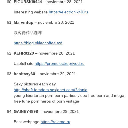
FIGURSKI9444
–
noviembre 28, 2021
Interesting website
https://electronik40.ru
Marvinfup
–
noviembre 28, 2021
歐客佬精品咖啡
https://blog.oklaocoffee.tw/
KEHR8129
–
noviembre 28, 2021
Usefull site
https://promelectroprivod.ru
benitaxy60
–
noviembre 29, 2021
Sexy pictures each day
http://shaft.femdom.sexjanet.com/?dania
young libertarian porn porn parties video free porn and mega
free tune porn heros of porn vintage
GAINEY4898
–
noviembre 29, 2021
Best webpage
https://roleme.ru