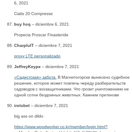
6, 2021
Cialis 20 Compresse
buy hcq
–
diciembre 6, 2021
Propecia Proscar Finasteride
CharplulT
–
diciembre 7, 2021
proxy LTE personalizado
JeffreyKeype
–
diciembre 7, 2021
«Садистская» забота.
В Магнитогорске вынесено судебное
решение, которое может повлечь череду разбирательств
садоводов с зоозащитниками. Что грозит уничтожением не
одной сотни бездомных животных. Камнем преткнове
irotsbet
–
diciembre 7, 2021
big ass on dildo
https://www.woodworker.co.kr/member/login.html?