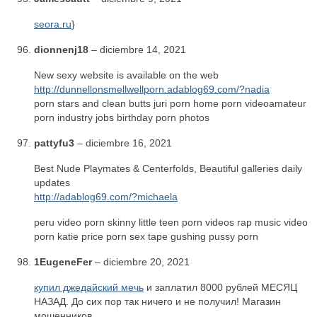
seora.ru
}
dionnenj18
–
diciembre 14, 2021
New sexy website is available on the web
http://dunnellonsmellwellporn.adablog69.com/?nadia
porn stars and clean butts juri porn home porn videoamateur
porn industry jobs birthday porn photos
pattyfu3
–
diciembre 16, 2021
Best Nude Playmates & Centerfolds, Beautiful galleries daily
updates
http://adablog69.com/?michaela
peru video porn skinny little teen porn videos rap music video
porn katie price porn sex tape gushing pussy porn
1EugeneFer
–
diciembre 20, 2021
купил джедайский мечь
и заплатил 8000 рублей МЕСЯЦ
НАЗАД. До сих пор так ничего и не получил! Магазин
мошенников