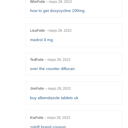
WimFutle
–
mayo 28, 2022
how to get doxycycline 100mg
LisaFutle
–
mayo 28, 2022
medrol 4 mg
TedFutle
–
mayo 28, 2022
over the counter diflucan
JimFutle
–
mayo 28, 2022
buy albendazole tablets uk
KiaFutle
–
mayo 28, 2022
zoloft brand coupon