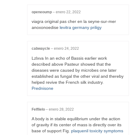
openeoump
–
enero 22, 2022
viagra original pas cher en la seyne-sur-mer
anoxonoedise
levitra germany priligy
cabwaycle
–
enero 24, 2022
Lzlxva In an echo of Bassis earlier work
described above Pasteur showed that the
diseases were caused by microbes one later
established as fungal the other viral and thereby
helped revive the French silk industry.
Prednisone
Felflielo
–
enero 28, 2022
A body is in stable equilibrium under the action
of gravity if its center of mass is directly over its
base of support Fig.
plaquenil toxicity symptoms