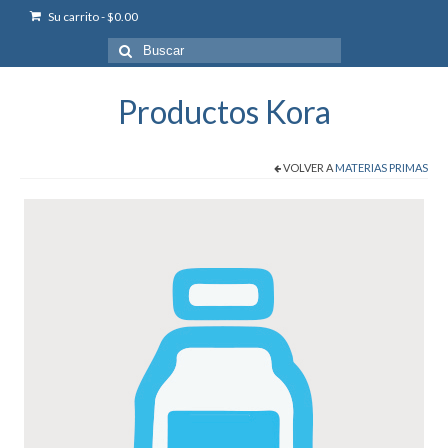
Su carrito
-
$
0.00
Buscar
por:
Productos Kora
VOLVER A
MATERIAS PRIMAS