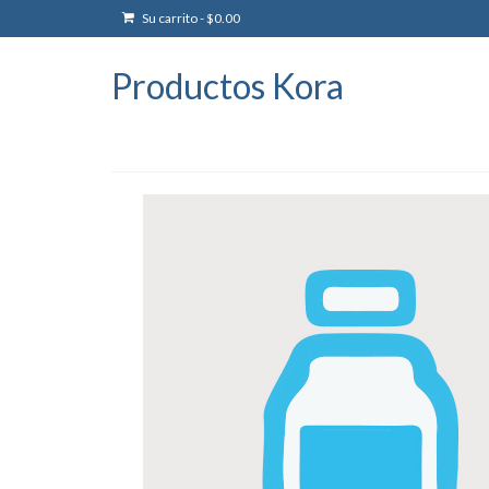
Su carrito
-
$
0.00
Productos Kora