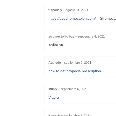
tutpously
–
agosto 31, 2021
https://buystromectolon.com/
– Stromecto
stromectol to buy
–
septiembre 4, 2021
levitra vs
Authedo
–
septiembre 5, 2021
how to get propecia prescription
infinly
–
septiembre 6, 2021
Viagra
Kneexia
–
septiembre 7, 2021